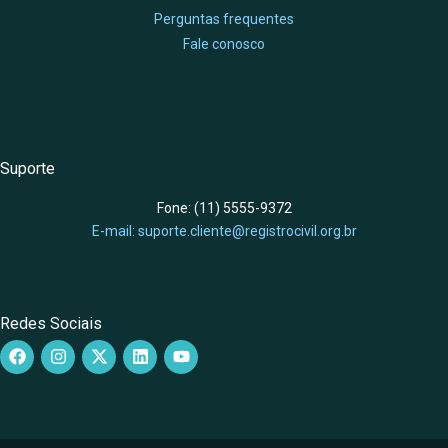
Perguntas frequentes
Fale conosco
Suporte
Fone: (11) 5555-9372
E-mail: suporte.cliente@registrocivil.org.br
Redes Sociais
F
I
X
L
Y
a
n
-
i
o
c
s
t
n
u
e
t
w
k
t
b
a
i
e
u
o
g
t
d
b