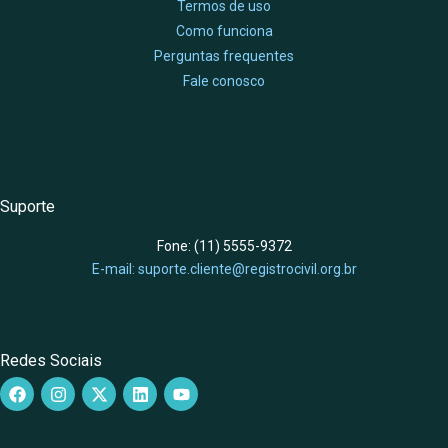
Termos de uso
Como funciona
Perguntas frequentes
Fale conosco
Suporte
Fone: (11) 5555-9372
E-mail: suporte.cliente@registrocivil.org.br
Redes Sociais
F
I
X
L
Y
a
n
-
i
o
c
s
t
n
u
e
t
w
k
t