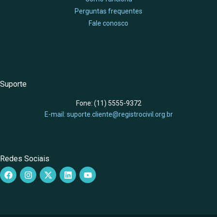
Perguntas frequentes
Fale conosco
Suporte
Fone: (11) 5555-9372
E-mail: suporte.cliente@registrocivil.org.br
Redes Sociais
F
I
X
L
Y
a
n
-
i
o
c
s
t
n
u
e
t
w
k
t
b
a
i
e
u
o
g
t
d
b