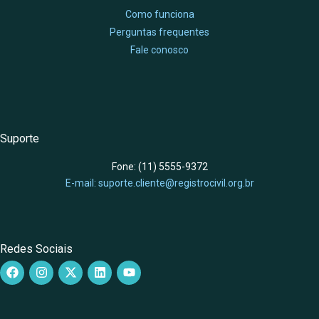
Como funciona
Perguntas frequentes
Fale conosco
Suporte
Fone: (11) 5555-9372
E-mail: suporte.cliente@registrocivil.org.br
Redes Sociais
F
I
X
L
Y
a
n
-
i
o
c
s
t
n
u
e
t
w
k
t
b
a
i
e
u